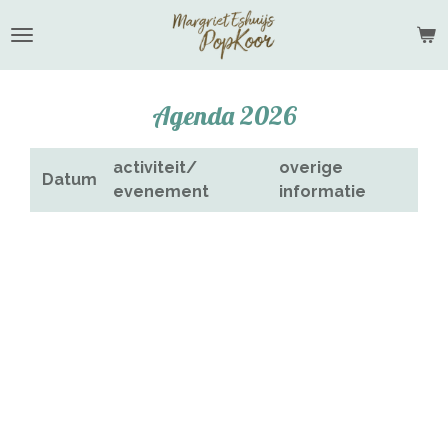
Ga
direct
naar
de
Agenda 2026
hoofdinhoud
activiteit/
overige
Datum
evenement
informatie