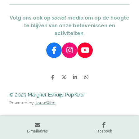
Volg ons ook op
social
media om op de hoogte
te blijven van onze belevenissen en
activiteiten.
F
I
Y
a
n
o
c
s
u
e
t
T
D
D
S
D
b
a
u
e
e
h
e
l
e
a
l
o
g
b
e
l
r
e
© 2023 Margriet Eshuijs PopKoor
o
r
e
n
e
n
Powered by
JouwWeb
k
a
m
E-mailadres
Facebook