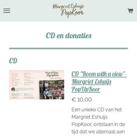
Ga
direct
naar
de
CD en donaties
hoofdinhoud
CD
CD "Room with a view"-
Margriet Eshuijs
PopUpKoor
€ 10,00
Een unieke CD van het
Margriet Eshuijs
PopKoor, ontstaan in de
tijd dat we allemaal aan