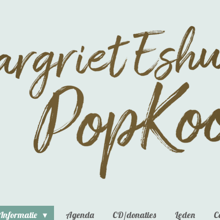
Informatie
Agenda
CD/donaties
Leden
C